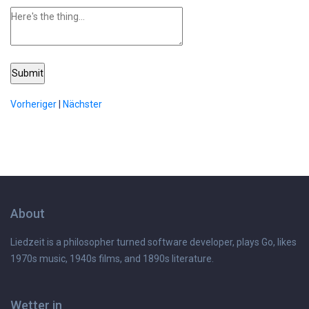
Submit
Vorheriger
|
Nächster
About
Liedzeit is a philosopher turned software developer, plays Go, likes
1970s music, 1940s films, and 1890s literature.
Wetter in