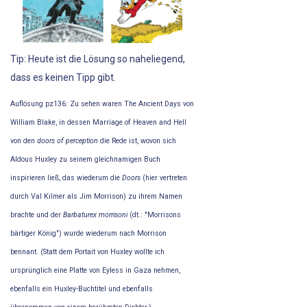
Tip: Heute ist die Lösung so naheliegend,
dass es keinen Tipp gibt.
Auflösung pz136: Zu sehen waren The Ancient Days von
William Blake, in dessen Marriage of Heaven and Hell
von den
doors of perception
die Rede ist, wovon sich
Aldous Huxley zu seinem gleichnamigen Buch
inspirieren ließ, das wiederum die
Doors
(hier vertreten
durch Val Kilmer als Jim Morrison) zu ihrem Namen
brachte und der
Barbaturex morrisoni
(dt.: "Morrisons
bärtiger König") wurde wiederum nach Morrison
bennant. (Statt dem Portait von Huxley wollte ich
ursprünglich eine Platte von Eyless in Gaza nehmen,
ebenfalls ein Huxley-Buchtitel und ebenfalls